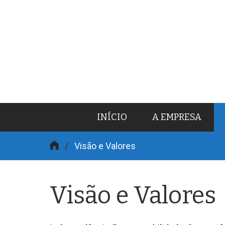
Skip
INÍCIO
A EMPRESA
to
content
/
Visão e Valores
Visão e Valores